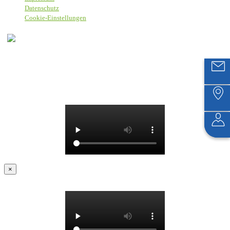
Datenschutz
Cookie-Einstellungen
Bei Stangelmayer heißen wir alle Menschen willkommen, daher
nutzen wir eine sprachlich einfache Form, die alle einschließt, ohne
spezifische, gendergerechte Formulierungen.
© 2025 Textilservice Stangelmayer GmbH
×