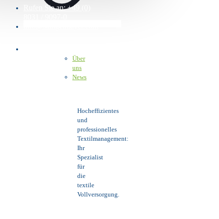
Rufen Sie an: +49 (0)
8031 / 9097-0
info@stangelmayer.com
Über uns
Über
uns
News
Hocheffizientes
und
professionelles
Textilmanagement:
Ihr
Spezialist
für
die
textile
Vollversorgung.