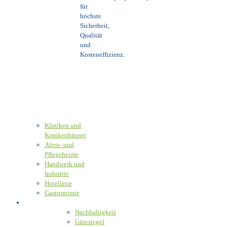
für
höchste
Sicherheit,
Qualität
und
Kosteneffizienz.
Kliniken und
Krankenhäuser
Alten- und
Pflegeheime
Handwerk und
Industrie
Hotellerie
Gastronomie
Verantwortung
Nachhaltigkeit
Gütesiegel