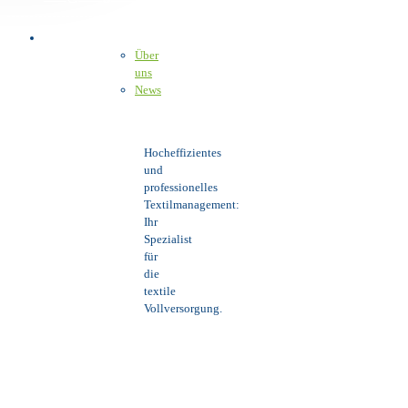
Über uns
Über
uns
News
Hocheffizientes
und
professionelles
Textilmanagement:
Ihr
Spezialist
für
die
textile
Vollversorgung.