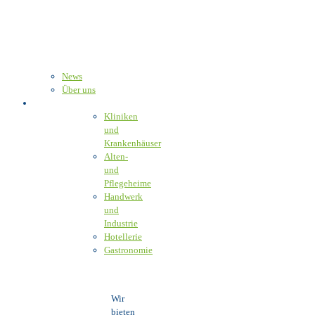
News
Über uns
Unser Angebot
Kliniken
und
Krankenhäuser
Alten-
und
Pflegeheime
Handwerk
und
Industrie
Hotellerie
Gastronomie
Wir
bieten