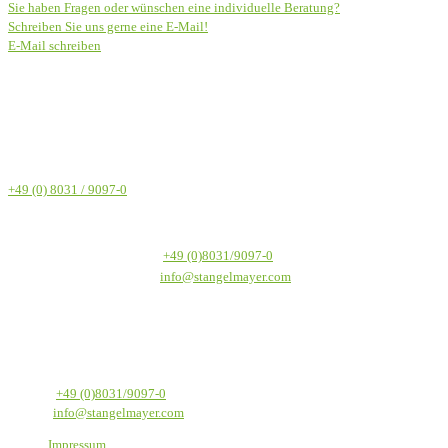
Sie haben Fragen oder wünschen eine individuelle Beratung?
Schreiben Sie uns gerne eine E-Mail!
E-Mail schreiben
Telefon
Gerne sind wir auch telefonisch für Sie erreichbar (Montag bis
Donnerstag 8-17 Uhr, Freitag 8-13 Uhr)
+49 (0) 8031 / 9097-0
Textilservice Stangelmayer GmbH
Werkstraße 1
Telefon:
+49 (0)8031/9097-0
83059 Kolbermoor
E-Mail:
info@stangelmayer.com
Textilservice Stangelmayer GmbH
Werkstraße 1
83059 Kolbermoor
Telefon:
+49 (0)8031/9097-0
E-Mail:
info@stangelmayer.com
Impressum