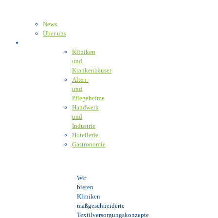
News
Über uns
Unser Angebot
Kliniken
und
Krankenhäuser
Alten-
und
Pflegeheime
Handwerk
und
Industrie
Hotellerie
Gastronomie
Wir
bieten
Kliniken
maßgeschneiderte
Textilversorgungskonzepte