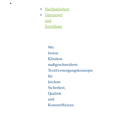
Verantwortung
Nachhaltigkeit
Gütesiegel
und
Zertifikate
Wir
bieten
Kliniken
maßgeschneiderte
Textilversorgungskonzepte
für
höchste
Sicherheit,
Qualität
und
Kosteneffizienz.