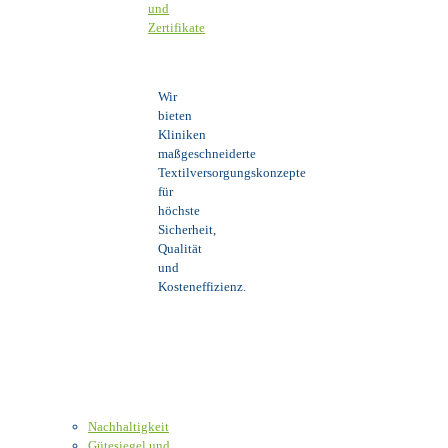
und
Zertifikate
Wir
bieten
Kliniken
maßgeschneiderte
Textilversorgungskonzepte
für
höchste
Sicherheit,
Qualität
und
Kosteneffizienz.
Nachhaltigkeit
Gütesiegel und